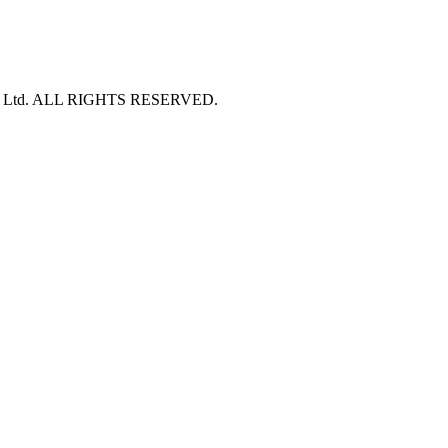
51 Major Tower Rama9 - Ramkumhang Bldg.,
20th Floor, Unit 2004,Rama9 Road, Hua Mak,
Bang Kapi District, Bangkok Thailand 10240
S Ltd. ALL RIGHTS RESERVED.