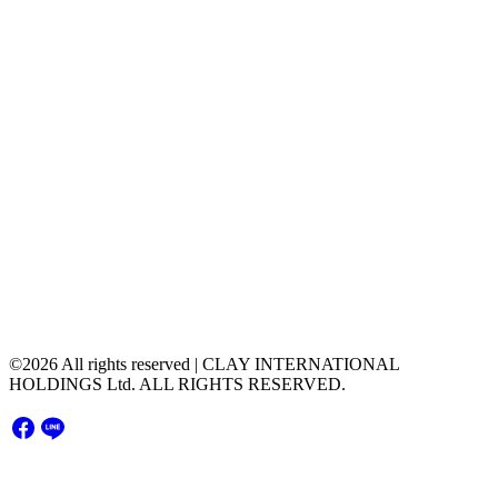
CLAY INTERNATIONAL HOLDINGS Ltd.
Contact Us
contact@clayintl.com
+66(0) 2 116 0608
51 Major Tower Rama9 - Ramkumhang Bldg., 20th
Floor, Unit 2004,Rama9 Road, Hua Mak, Bang
Kapi District, Bangkok Thailand 10240
©2026 All rights reserved | CLAY INTERNATIONAL
HOLDINGS Ltd. ALL RIGHTS RESERVED.