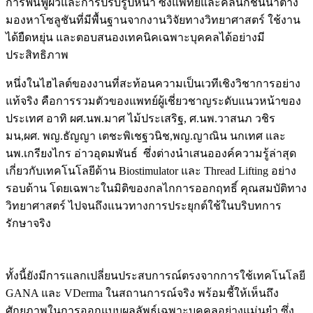
การฟื้นฟูผิวและการปรับรูปหน้า ซึ่งแพทย์และคลินิกชั้นนำต่าง
มองหาโซลูชันที่มีพื้นฐานจากงานวิจัยทางวิทยาศาสตร์ ใช้งาน
ได้ยืดหยุ่น และตอบสนองเทคนิคเฉพาะบุคคลได้อย่างมี
ประสิทธิภาพ
หนึ่งในไฮไลต์ของงานที่สะท้อนความเป็นเวทีเชิงวิชาการอย่าง
แท้จริง คือการรวมตัวของแพทย์ผู้เชี่ยวชาญระดับแนวหน้าของ
ประเทศ อาทิ
ผศ.นพ.มาศ ไม้ประเสริฐ, ศ.นพ.วาสนภ วชิร
มน,ผศ. พญ.ธัญญา เตชะพิเชฐวนิช,พญ.ญาณิน นกเทศ และ
นพ.เกรียงไกร อ่าวอุดมพันธ์
ซึ่งต่างนำเสนอองค์ความรู้ล่าสุด
เกี่ยวกับเทคโนโลยีด้าน Biostimulator และ Thread Lifting อย่าง
รอบด้าน โดยเฉพาะในมิติของกลไกการออกฤทธิ์ คุณสมบัติทาง
วิทยาศาสตร์ ไปจนถึงแนวทางการประยุกต์ใช้ในบริบทการ
รักษาจริง
ทั้งนี้ยังมีการแลกเปลี่ยนประสบการณ์ตรงจากการใช้เทคโนโลยี
GANA และ VDerma ในสถานการณ์จริง พร้อมชี้ให้เห็นถึง
ศักยภาพในการออกแบบผลลัพธ์เฉพาะบุคคลอย่างแม่นยำ ซึ่ง