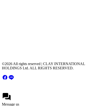
Contact Us
contact@clayintl.com
+66(0) 2 116 0608
51 Major Tower Rama9 - Ramkumhang Bldg., 20th
Floor, Unit 2004,Rama9 Road, Hua Mak, Bang
Kapi District, Bangkok Thailand 10240
©2026 All rights reserved | CLAY INTERNATIONAL
HOLDINGS Ltd. ALL RIGHTS RESERVED.
Message us