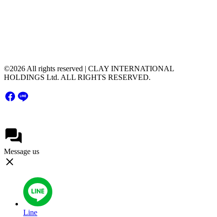
51 Major Tower Rama9 - Ramkumhang Bldg., 20th
Floor, Unit 2004,Rama9 Road, Hua Mak, Bang
Kapi District, Bangkok Thailand 10240
©2026 All rights reserved | CLAY INTERNATIONAL
HOLDINGS Ltd. ALL RIGHTS RESERVED.
Message us
Line