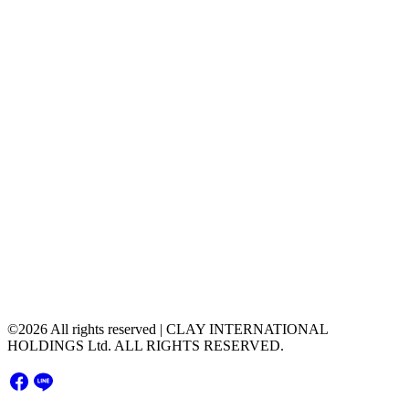
CLAY INTERNATIONAL HOLDINGS Ltd.
Contact Us
contact@clayintl.com
+66(0) 2 116 0608
51 Major Tower Rama9 - Ramkumhang Bldg., 20th
Floor, Unit 2004,Rama9 Road, Hua Mak, Bang
Kapi District, Bangkok Thailand 10240
©2026 All rights reserved | CLAY INTERNATIONAL
HOLDINGS Ltd. ALL RIGHTS RESERVED.